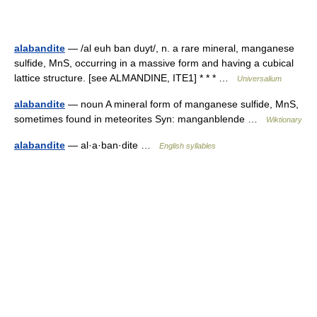
alabandite
— /al euh ban duyt/, n. a rare mineral, manganese
sulfide, MnS, occurring in a massive form and having a cubical
lattice structure. [see ALMANDINE, ITE1] * * * …
Universalium
alabandite
— noun A mineral form of manganese sulfide, MnS,
sometimes found in meteorites Syn: manganblende …
Wiktionary
alabandite
— al·a·ban·dite …
English syllables