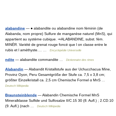
alabandine
— ● alabandite ou alabandine nom féminin (de
Alabanda, nom propre) Sulfure de manganèse naturel (MnS), qui
appartient au système cubique. ⇒ALABANDINE, subst. fém.
MINÉR. Variété de grenat rouge foncé que l on classe entre le
rubis et l améthyste.… …
Encyclopédie Universelle
ndite
— alabandite commandite …
Dictionnaire des rimes
Alabandin
— Alabandit Kristallstufe aus der Uchucchacua Mine,
Provinz Oyon, Peru Gesamtgröße der Stufe ca. 7,5 x 3,8 cm;
größter Einzelkristall ca. 2,5 cm Chemische Formel α MnS …
Deutsch Wikipedia
Braunsteinblende
— Alabandin Chemische Formel MnS
Mineralklasse Sulfide und Sulfosalze II/C.15 30 (8. Aufl.) ; 2.CD.10
(9. Aufl.) (nach …
Deutsch Wikipedia