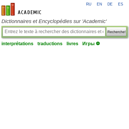
RU
EN
DE
ES
fr-academic.com
Dictionnaires et Encyclopédies sur 'Academic'
Recherche!
interprétations
traductions
livres
Игры ⚽