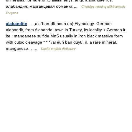
Mineralas. formulė MnS atitikmenys: angl. alabandite rus.
алабандин; марганцевая обманка …
Chemijos terminų aiškinamasis
žodynas
alabandite
— ˌaləˈbanˌdīt noun ( s) Etymology: German
alabandit, from Alabanda, town in Turkey, its locality + German it
ite : manganese sulfide MnS usually in iron black massive form
with cubic cleavage * * * /al euh ban duyt/, n. a rare mineral,
manganese… …
Useful english dictionary