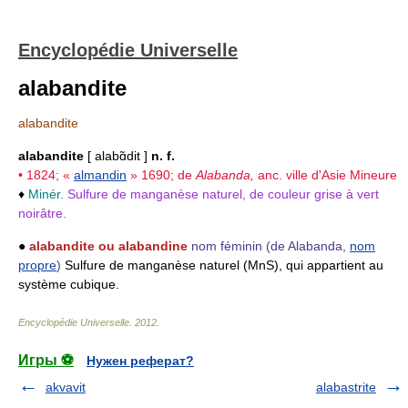
Encyclopédie Universelle
alabandite
alabandite
alabandite
[ alabɑ̃dit ]
n. f.
• 1824; «
almandin
» 1690; de
Alabanda,
anc. ville d'Asie Mineure
♦
Minér.
Sulfure de manganèse naturel, de couleur grise à vert
noirâtre.
●
alabandite ou alabandine
nom féminin
(de Alabanda,
nom
propre
)
Sulfure de manganèse naturel (MnS), qui appartient au
système cubique.
Encyclopédie Universelle
.
2012
.
Игры ⚽
Нужен реферат?
akvavit
alabastrite